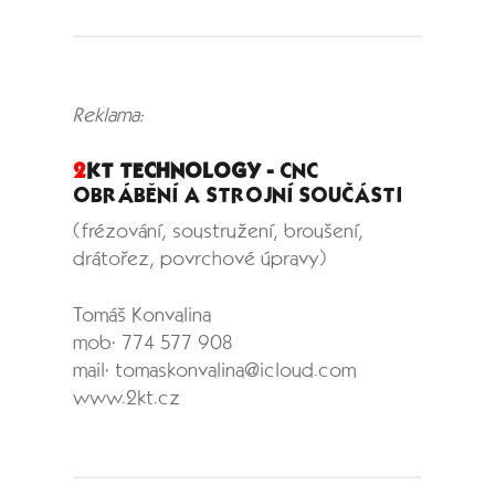
Reklama:
2
KT TECHNOLOGY -
CNC
OBRÁBĚNÍ A STROJNÍ SOUČÁSTI
(frézování, soustružení, broušení,
drátořez, povrchové úpravy)
Tomáš Konvalina
mob: 774 577 908
mail: tomaskonvalina@icloud.com
www.2kt.cz