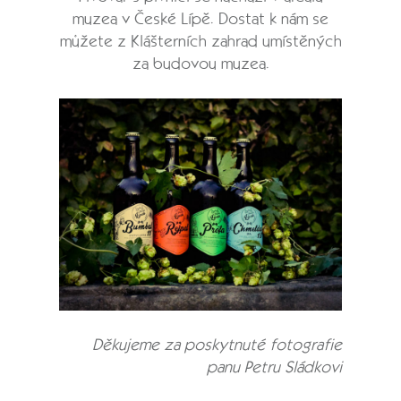
muzea v České Lípě. Dostat k nám se
můžete z Klášterních zahrad umístěných
za budovou muzea.
Děkujeme za poskytnuté fotografie
panu Petru Sládkovi